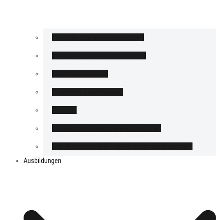
(Yoga)Kurse & Privatstunden
Yoga in der Schwangerschaft
Meditationskurse
Coaching & Begleitung
Retreat
Audiokurs „Magische Rauhnächte“
Für 0€ sichern: PDF „Meditation für Beginner“
Ausbildungen